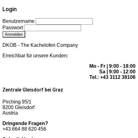
Login
Benutzername
Passwort
Anmelden
DKOB - The Kachelofen Company
Erreichbar für unsere Kunden:
Mo - Fr | 9:00 - 18:00
Sa | 9:00 - 12:00
Tel.: +43 3112 38106
Zentrale Gleisdorf bei Graz
Pirching 95/1
8200 Gleisdorf
Austria
Dringende Fragen?
+43 664 88 620 456